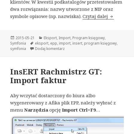
klientów. W kwestii podkatalogów przetestowałem
dwa rozwiązania: nazwy utworzone z NIP oraz
symbole opisowe (np. nazwiska).
Czytaj dalej
Separacja d
Opublikowano
2015-05-21
Kategorie
Eksport
,
Import
,
Program księgowy
,
Symfonia
Tagi
eksport
,
epp
,
import
,
insert
,
program księgowy
,
symfonia
Dodaj komentarz
do Separacja danych przy imporcie i eks
InsERT Rachmistrz GT:
Import faktur
Aby wczytać dostarczony do biura albo
wygenerowany z Afika plik EPP, należy wybrać z
menu
Narzędzia
opcję
Import Ctrl+F9
…