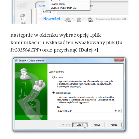
następnie w okienku wybrać opcję „plik
komunikacji” i wskazać ten wypakowany plik (tu
I:/201504.EPP
) oraz przycisnąć
[Dalej >]
.