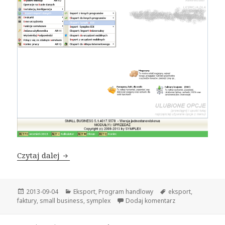
Czytaj dalej
Symplex Small Business: eksport faktur-do p
Opublikowano
2013-09-04
Kategorie
Eksport
,
Program handlowy
Tagi
eksport
,
faktury
,
small business
,
symplex
Dodaj komentarz
do Symplex Small