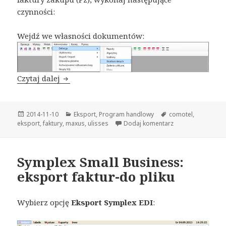
czynności:
Wejdź we własności dokumentów:
Czytaj dalej
CoMoTel: Eksport dokumentów do pliku
Opublikowano
2014-11-10
Kategorie
Eksport
,
Program handlowy
Tagi
comotel
,
eksport
,
faktury
,
maxus
,
ulisses
Dodaj komentarz
do CoMoTel: Eksp
Symplex Small Business:
eksport faktur-do pliku
Wybierz opcję
Eksport Symplex EDI
: